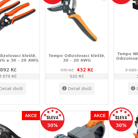
Tempo MI
izolovací kleště,
Tempo Odizolovací kleště,
Odizolováv
WG a 30 - 20 AWG
30 - 20 AWG
892 Kč
432 Kč
519 Kč
3 589
1 079 Kč
522 Kč
Detail zboží
Detail zboží
AKCE
AKCE
30%
30%