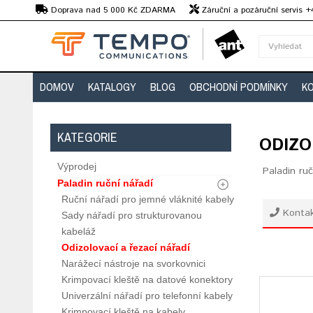
Kč
Doprava nad 5 000 Kč ZDARMA
Záruční a pozáruční servis 
Předvedení strojů
DOMOV
KATALOGY
BLOG
OBCHODNÍ PODMÍNKY
K
KATEGORIE
ODIZO
Výprodej
Paladin ru
Paladin ruční nářadí
Ruční nářadí pro jemné vláknité kabely
Konta
Sady nářadí pro strukturovanou
kabeláž
Odizolovací a řezací nářadí
Narážecí nástroje na svorkovnici
Krimpovací kleště na datové konektory
Univerzální nářadí pro telefonní kabely
Krimpovací kleště na kabely