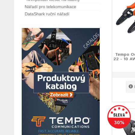
Nářadí pro telekomunikace
DataShark ruční nářadí
Tempo Od
22 - 10 A
30%