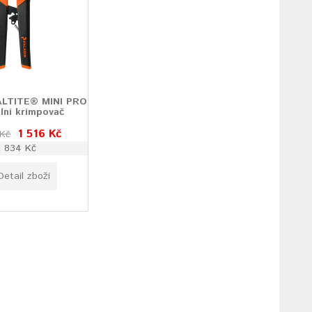
LTITE® MINI PRO
lní krimpovač
1 516 Kč
 Kč
1 834 Kč
Detail zboží