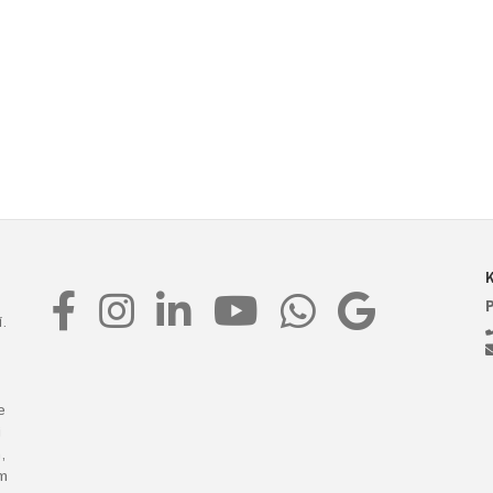
.
e
i
,
m