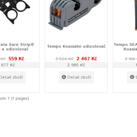
ata Sure Strip®
Tempo SEA
Tempo Koaxiální odizolovač
 a odizolovač
Koaxiá
559 Kč
2 467 Kč
 Kč
3 524 Kč
2 166
677 Kč
2 985 Kč
Detail zboží
Detail zboží
rom 7 (1 pages)