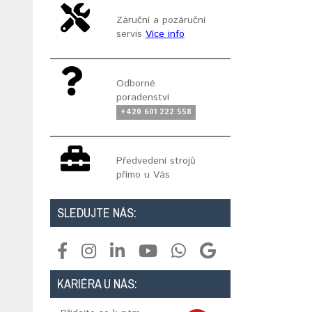
Záruční a pozáruční
servis
Více info
Odborné
poradenství
+420 601 222 558
Předvedení strojů
přímo u Vás
SLEDUJTE NÁS:
KARIÉRA U NÁS: