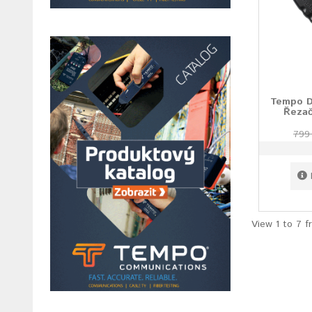
Tempo D
Řezač
799
View 1 to 7 f