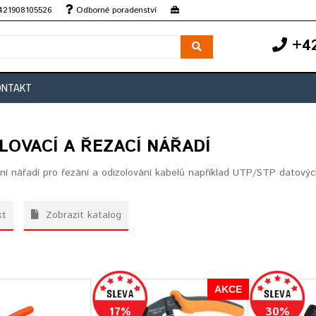
+421908105526
Odborné poradenství
+42
ONTAKT
LOVACÍ A ŘEZACÍ NÁŘADÍ
ční nářadí pro řezání a odizolování kabelů například UTP/STP datovýc
kt
Zobrazit katalog
AKCE
17%
30%