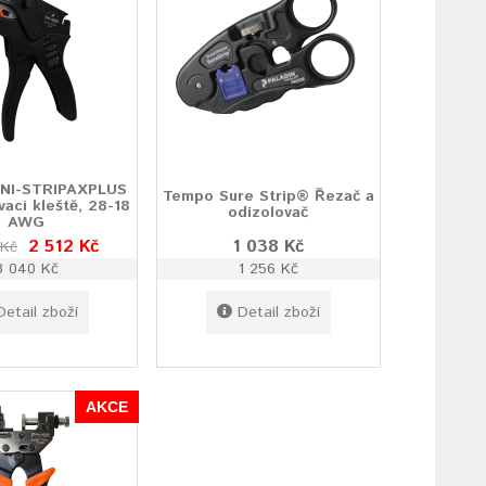
NI-STRIPAXPLUS
Tempo Sure Strip® Řezač a
ací kleště, 28-18
odizolovač
AWG
2 512 Kč
1 038 Kč
 Kč
3 040 Kč
1 256 Kč
Detail zboží
Detail zboží
AKCE