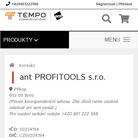
+420601222558
Registrovat
|
Přihlásit
Kč
MENU
PRODUKTY
Kontakt
ant PROFITOOLS s.r.o.
Příkop
602 00 Brno
(Pouze korespondenční adresa. Zde zboží nelze osobně
odebrat ani sem poslat.)
Pro osobní setkání volejte +420 601 222 558
IČO:
02224194
DIČ:
CZ02224194