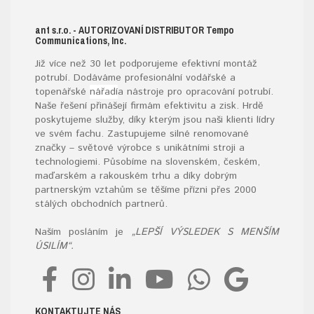
ant s.r.o.
- AUTORIZOVANÍ DISTRIBUTOR
Tempo
Communications, Inc.
Již více než 30 let podporujeme efektivní montáž
potrubí. Dodáváme profesionální vodářské a
topenářské
nářadí
a nástroje pro opracování potrubí.
Naše řešení přinášejí firmám efektivitu a zisk. Hrdě
poskytujeme služby, díky kterým jsou naši klienti lídry
ve svém fachu. Zastupujeme silné renomované
značky – světové výrobce s unikátními stroji a
technologiemi. Působíme na slovenském, českém,
maďarském a rakouském trhu a díky dobrým
partnerským vztahům se těšíme přízni přes 2000
stálých obchodních partnerů.
Naším posláním je
„LEPŠÍ VÝSLEDEK S MENŠÍM
ÚSILÍM“.
KONTAKTUJTE NÁS