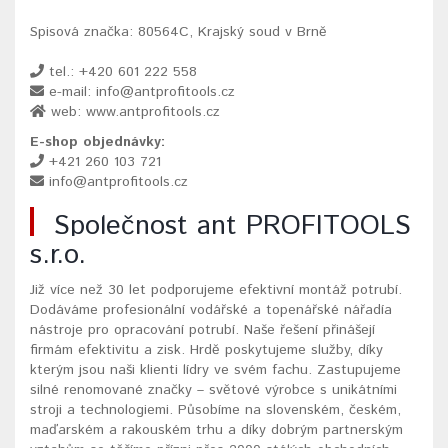
Spisová značka: 80564C, Krajský soud v Brně
tel.: +420 601 222 558
e-mail: info@antprofitools.cz
web: www.antprofitools.cz
E-shop objednávky:
+421 260 103 721
info@antprofitools.cz
Společnost ant PROFITOOLS
s.r.o.
Již více než 30 let podporujeme efektivní montáž potrubí.
Dodáváme profesionální vodářské a topenářské nářadía
nástroje pro opracování potrubí. Naše řešení přinášejí
firmám efektivitu a zisk. Hrdě poskytujeme služby, díky
kterým jsou naši klienti lídry ve svém fachu. Zastupujeme
silné renomované značky – světové výrobce s unikátními
stroji a technologiemi. Působíme na slovenském, českém,
maďarském a rakouském trhu a díky dobrým partnerským