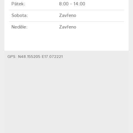
Pátek:
8:00 - 14:00
Sobota:
Zavřeno
Neděle:
Zavřeno
GPS: N48.155205 E17.072221